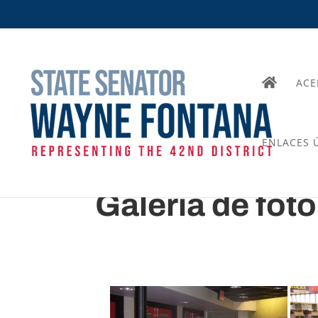
ACE
ENLACES Ú
Galería de fot