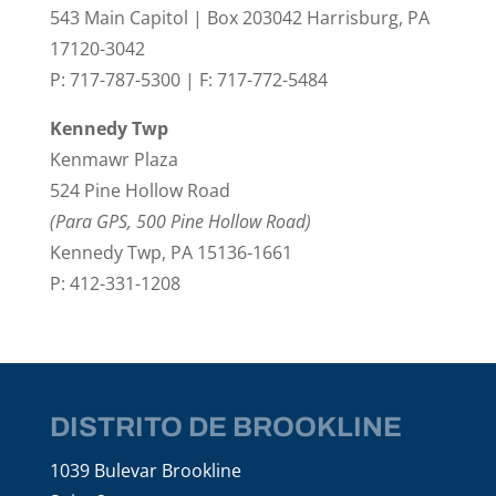
543 Main Capitol | Box 203042 Harrisburg, PA
17120-3042
P: 717-787-5300 | F: 717-772-5484
Kennedy Twp
Kenmawr Plaza
524 Pine Hollow Road
(Para GPS, 500 Pine Hollow Road)
Kennedy Twp, PA 15136-1661
P: 412-331-1208
DISTRITO DE BROOKLINE
1039 Bulevar Brookline