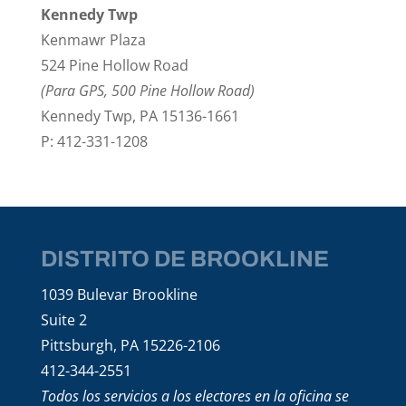
Kennedy Twp
Kenmawr Plaza
524 Pine Hollow Road
(Para GPS, 500 Pine Hollow Road)
Kennedy Twp, PA 15136-1661
P: 412-331-1208
DISTRITO DE BROOKLINE
1039 Bulevar Brookline
Suite 2
Pittsburgh, PA 15226-2106
412-344-2551
Todos los servicios a los electores en la oficina se