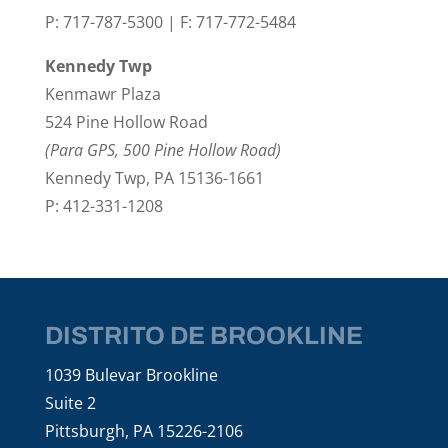
P: 717-787-5300 | F: 717-772-5484
Kennedy Twp
Kenmawr Plaza
524 Pine Hollow Road
(Para GPS, 500 Pine Hollow Road)
Kennedy Twp, PA 15136-1661
P: 412-331-1208
DISTRITO DE BROOKLINE
1039 Bulevar Brookline
Suite 2
Pittsburgh, PA 15226-2106