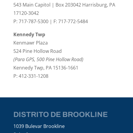
543 Main Capitol | Box 203042 Harrisburg, PA
17120-3042
P: 717-787-5300 | F: 717-772-5484
Kennedy Twp
Kenmawr Plaza
524 Pine Hollow Road
(Para GPS, 500 Pine Hollow Road)
Kennedy Twp, PA 15136-1661
P: 412-331-1208
DISTRITO DE BROOKLINE
1039 Bulevar Brookline