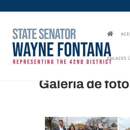
ACE
ENLACES Ú
Galería de fot