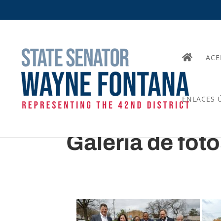
ACE
ENLACES Ú
Galería de fot